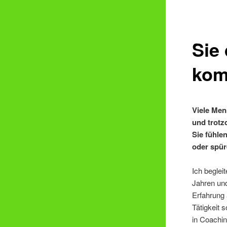
Sie
kom
Viele Men
und trotz
Sie fühle
oder spür
Ich beglei
Jahren un
Erfahrung 
Tätigkeit 
in Coachin