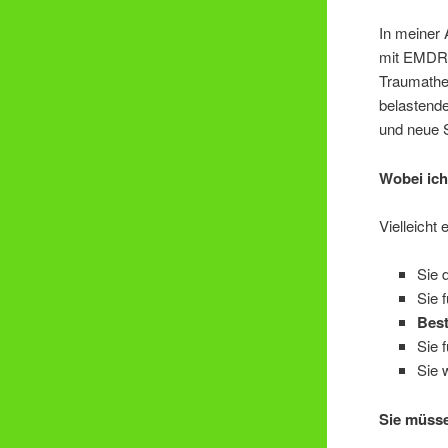
In meiner 
mit EMDR 
Traumathera
belastende
und neue S
Wobei ich
Vielleicht
Sie 
Sie 
Best
Sie 
Sie 
Sie müsse