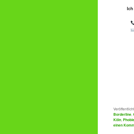
Ich
Veröffentlich
Borderline
,
Köln
,
Phobi
einen Komm