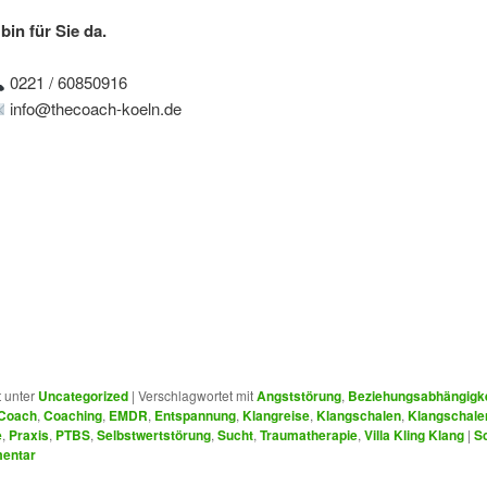
 bin für Sie da.
0221 / 60850916
info@thecoach-koeln.de
t unter
Uncategorized
|
Verschlagwortet mit
Angststörung
,
Beziehungsabhängigke
Coach
,
Coaching
,
EMDR
,
Entspannung
,
Klangreise
,
Klangschalen
,
Klangschal
e
,
Praxis
,
PTBS
,
Selbstwertstörung
,
Sucht
,
Traumatherapie
,
Villa Kling Klang
|
S
entar