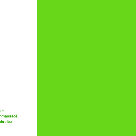
it
,
enmassage
,
chreibe