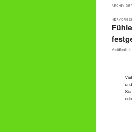
ARCHIV DE
HERVORGE
Fühle
festg
Veröffentlic
Vie
und
Sie
ode