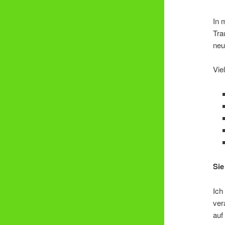
In 
Tra
neu
Vie
Sie
Ich
ver
auf