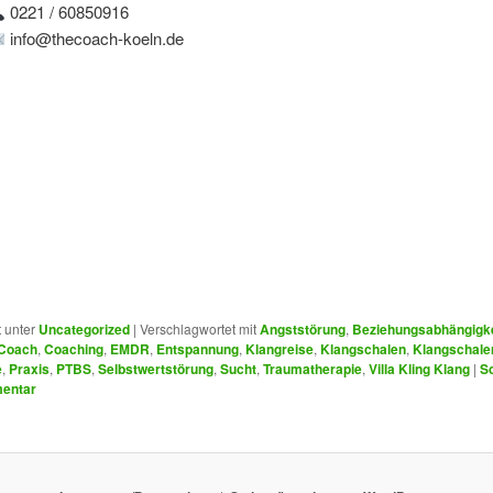
0221 / 60850916
info@thecoach-koeln.de
t unter
Uncategorized
|
Verschlagwortet mit
Angststörung
,
Beziehungsabhängigke
Coach
,
Coaching
,
EMDR
,
Entspannung
,
Klangreise
,
Klangschalen
,
Klangschal
e
,
Praxis
,
PTBS
,
Selbstwertstörung
,
Sucht
,
Traumatherapie
,
Villa Kling Klang
|
S
entar