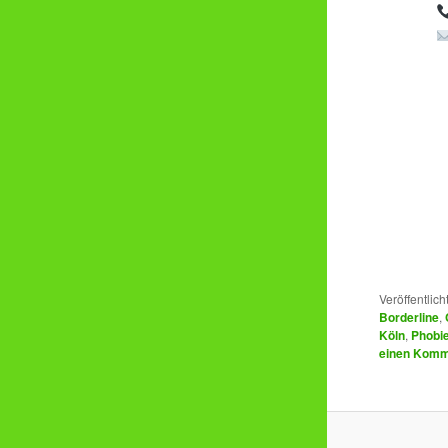
Veröffentlich
Borderline
,
Köln
,
Phobi
einen Komm