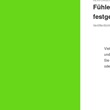
HERVORGE
Fühle
festg
Veröffentlic
Vie
und
Sie
ode