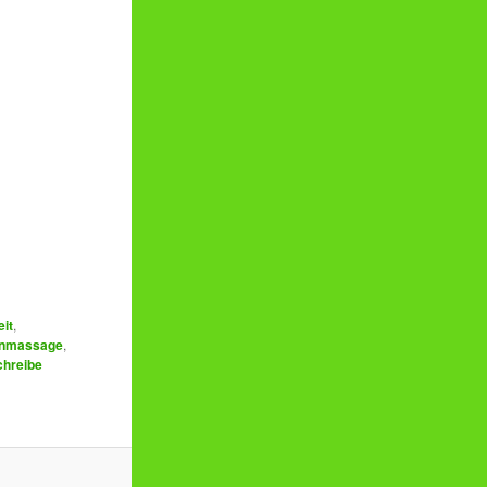
it
,
enmassage
,
chreibe