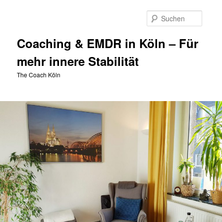
Zum
Zum
Inhalt
sekundären
Suche
wechseln
Inhalt
wechseln
Coaching & EMDR in Köln – Für
mehr innere Stabilität
The Coach Köln